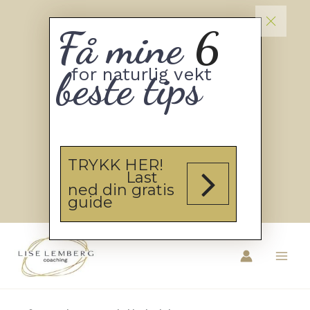
Få mine
6
beste tips
for naturlig vekt
TRYKK HER!
Last
ned din gratis
guide
Hopp
rett
til
innholdet