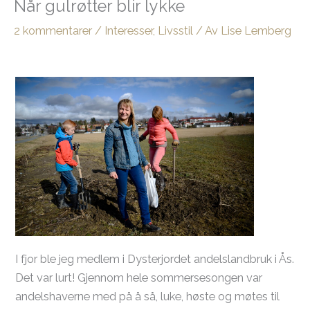
Når gulrøtter blir lykke
2 kommentarer
/
Interesser
,
Livsstil
/ Av
Lise Lemberg
I fjor ble jeg medlem i Dysterjordet andelslandbruk i Ås.
Det var lurt! Gjennom hele sommersesongen var
andelshaverne med på å så, luke, høste og møtes til