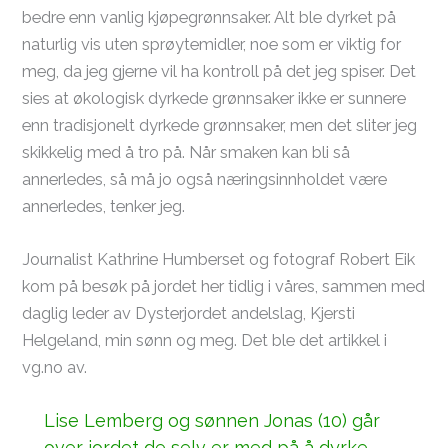
bedre enn vanlig kjøpegrønnsaker. Alt ble dyrket på
naturlig vis uten sprøytemidler, noe som er viktig for
meg, da jeg gjerne vil ha kontroll på det jeg spiser. Det
sies at økologisk dyrkede grønnsaker ikke er sunnere
enn tradisjonelt dyrkede grønnsaker, men det sliter jeg
skikkelig med å tro på. Når smaken kan bli så
annerledes, så må jo også næringsinnholdet være
annerledes, tenker jeg.
Journalist Kathrine Humberset og fotograf Robert Eik
kom på besøk på jordet her tidlig i våres, sammen med
daglig leder av Dysterjordet andelslag, Kjersti​
Helgeland, min sønn og meg. Det ble det artikkel i
vg.no av.
Lise Lemberg og sønnen Jonas (10) går
over jordet de selv er med på å dyrke.