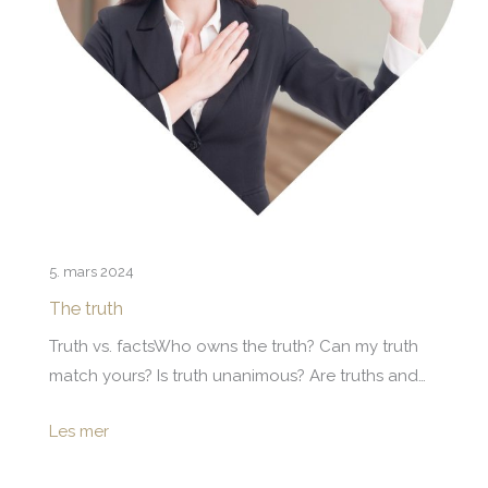
5. mars 2024
The truth
Truth vs. factsWho owns the truth? Can my truth
match yours? Is truth unanimous? Are truths and…
Les mer