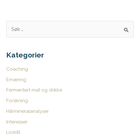
S
ø
k
e
Kategorier
t
Coaching
t
Ernæring
e
Fermentert mat og drikke
r
:
Forskning
Hårmineralanalyser
Interesser
Livsstil