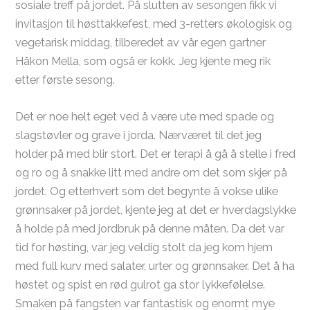
sosiale treff på jordet. På slutten av sesongen fikk vi
invitasjon til høsttakkefest, med 3-retters økologisk og
vegetarisk middag, tilberedet av vår egen gartner
Håkon Mella, som også er kokk. Jeg kjente meg rik
etter første sesong.
​Det er noe helt eget ved å være ute med spade og
slagstøvler og grave i jorda. Nærværet til det jeg
holder på med blir stort. Det er terapi å gå å stelle i fred
og ro og å snakke litt med andre om det som skjer på
jordet. Og etterhvert som det begynte å vokse ulike
grønnsaker på jordet, kjente jeg at det er hverdagslykke
å holde på med jordbruk på denne måten. Da det var
tid for høsting, var jeg veldig stolt da jeg kom hjem
med full kurv med salater, urter og grønnsaker. Det å ha
høstet og spist en rød gulrot ga stor lykkefølelse.
Smaken på fangsten var fantastisk og enormt mye