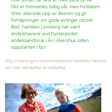
Det er fremdeles tidlig vår, men hvitløken
titter allerede opp av åkeren og gir
forhåpninger om gode avlinger utover
året. Familien Lemberg har vært
andelshavere ved Dysterjordet
andelslandbruk i Ås i Akershus siden
oppstarten i fjor.
http://www.vg.no/annonsorinnhold/familieliv/rema10
00/348-selvdyrket-er-veldyrket