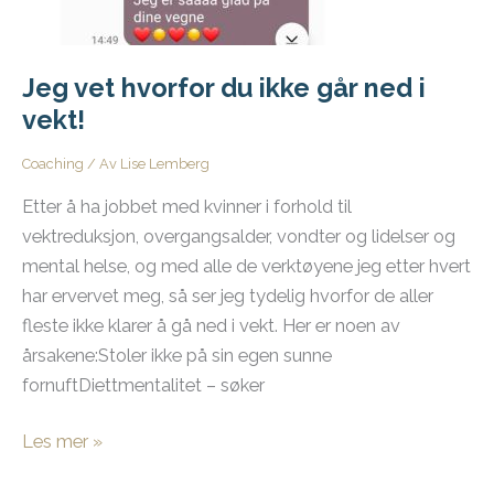
Jeg vet hvorfor du ikke går ned i
vekt!
Coaching
/ Av
Lise Lemberg
Etter å ha jobbet med kvinner i forhold til
vektreduksjon, overgangsalder, vondter og lidelser og
mental helse, og med alle de verktøyene jeg etter hvert
har ervervet meg, så ser jeg tydelig hvorfor de aller
fleste ikke klarer å gå ned i vekt. Her er noen av
årsakene:Stoler ikke på sin egen sunne
fornuftDiettmentalitet – søker
Jeg
Les mer »
vet