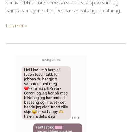
når livet blir utfordrende, så slutter vi å spise sunt og
ivareta vår egen helse. Det har sin naturlige forklaring…
Når
Les mer »
livet
blir
vanskelig