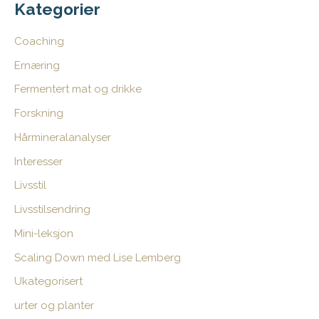
e
Kategorier
t
Coaching
t
Ernæring
e
Fermentert mat og drikke
r
:
Forskning
Hårmineralanalyser
Interesser
Livsstil
Livsstilsendring
Mini-leksjon
Scaling Down med Lise Lemberg
Ukategorisert
urter og planter