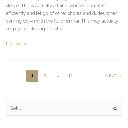
sleep? This is actually a thing, women don’t rest
efficiently and let go of other chores and duties when
coming down with the flu or similar. This may actually
keep you sick longer. Guilty
Sick
Les mer »
of
feeling
guilty
1
2
…
11
Next
→
S
ø
k