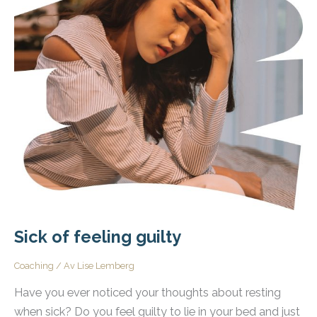
Sick of feeling guilty
Coaching
/ Av
Lise Lemberg
Have you ever noticed your thoughts about resting
when sick? Do you feel guilty to lie in your bed and just