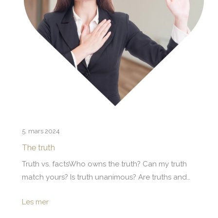
5. mars 2024
The truth
Truth vs. factsWho owns the truth? Can my truth
match yours? Is truth unanimous? Are truths and…
Les mer