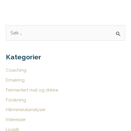
S
ø
k
e
Kategorier
t
Coaching
t
Ernæring
e
Fermentert mat og drikke
r
:
Forskning
Hårmineralanalyser
Interesser
Livsstil