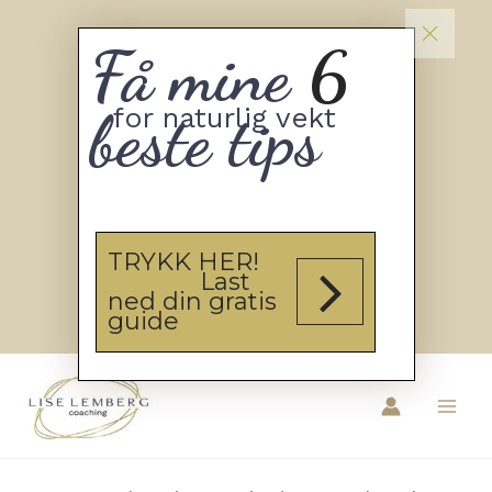
Få mine
6
beste tips
for naturlig vekt
TRYKK HER!
Last
ned din gratis
guide
Hopp
rett
til
innholdet