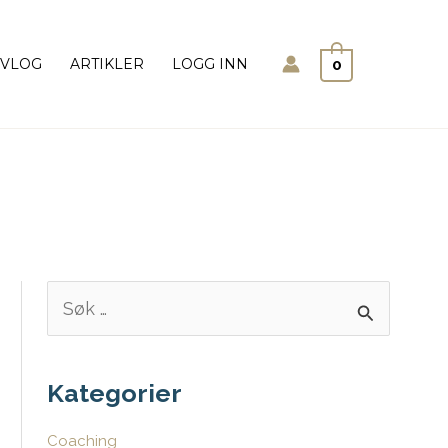
Søk
VLOG
ARTIKLER
LOGG INN
0
S
ø
k
e
Kategorier
t
Coaching
t