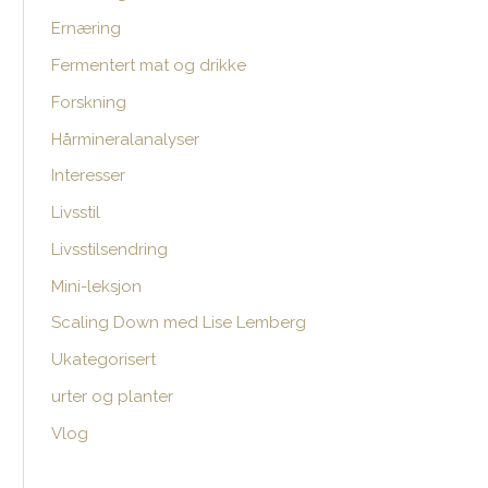
Ernæring
e
r
Fermentert mat og drikke
:
Forskning
Hårmineralanalyser
Interesser
Livsstil
Livsstilsendring
Mini-leksjon
Scaling Down med Lise Lemberg
Ukategorisert
urter og planter
Vlog