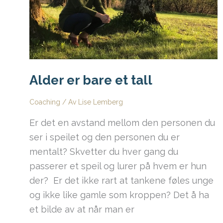
den
jeg
har
blitt
på
Alder er bare et tall
veien
Coaching
/ Av
Lise Lemberg
Er det en avstand mellom den personen du
ser i speilet og den personen du er
mentalt? Skvetter du hver gang du
passerer et speil og lurer på hvem er hun
der? Er det ikke rart at tankene føles unge
og ikke like gamle som kroppen? Det å ha
et bilde av at når man er