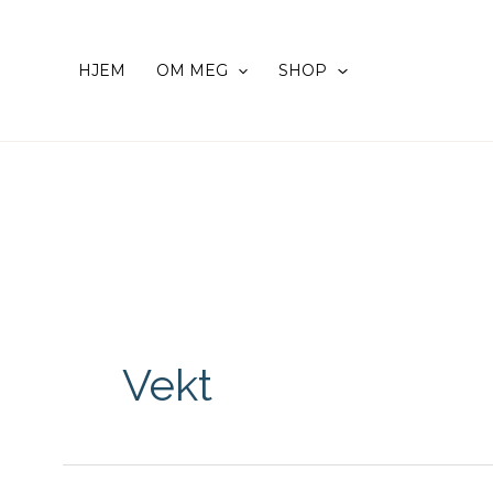
Hopp
rett
HJEM
OM MEG
SHOP
til
innholdet
Vekt