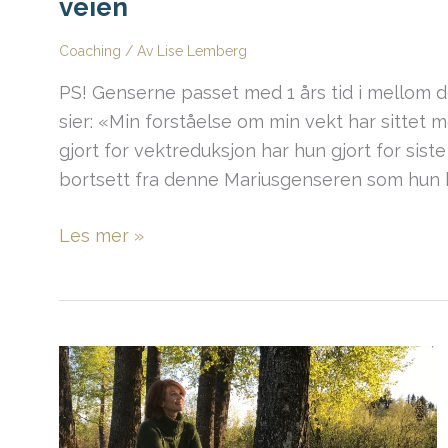
veien
Coaching
/ Av
Lise Lemberg
PS! Genserne passet med 1 års tid i mellom d
sier: «Min forståelse om min vekt har sittet
gjort for vektreduksjon har hun gjort for siste
bortsett fra denne Mariusgenseren som hun 
Det
Les mer »
viktigste
er
ikke
hva
jeg
veier,
men