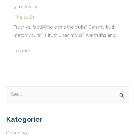
5. mars 2024
The truth
Truth vs. factsWho owns the truth? Can my truth
match yours? Is truth unanimous? Are truths and…
Les mer
S
ø
k
e
Kategorier
t
Coaching