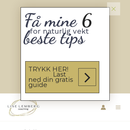
Få mine
6
beste tips
for naturlig vekt
TRYKK HER!
Last
ned din gratis
guide
Hopp
rett
til
innholdet