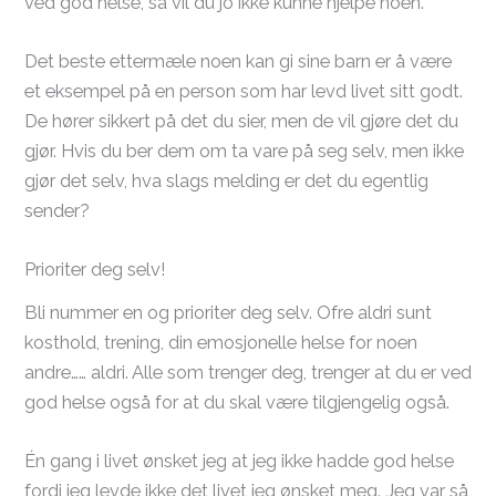
ved god helse, så vil du jo ikke kunne hjelpe noen.
Det beste ettermæle noen kan gi sine barn er å være
et eksempel på en person som har levd livet sitt godt.
De hører sikkert på det du sier, men de vil gjøre det du
gjør. Hvis du ber dem om ta vare på seg selv, men ikke
gjør det selv, hva slags melding er det du egentlig
sender?
Prioriter deg selv!
Bli nummer en og prioriter deg selv. Ofre aldri sunt
kosthold, trening, din emosjonelle helse for noen
andre…… aldri. Alle som trenger deg, trenger at du er ved
god helse også for at du skal være tilgjengelig også.
Én gang i livet ønsket jeg at jeg ikke hadde god helse
fordi jeg levde ikke det livet jeg ønsket meg. Jeg var så