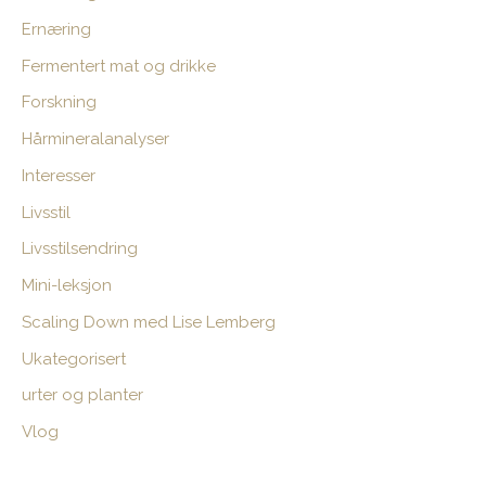
t
Ernæring
e
Fermentert mat og drikke
r
:
Forskning
Hårmineralanalyser
Interesser
Livsstil
Livsstilsendring
Mini-leksjon
Scaling Down med Lise Lemberg
Ukategorisert
urter og planter
Vlog