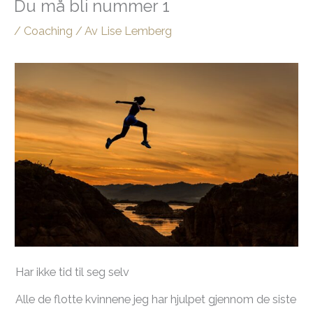
Du må bli nummer 1
/
Coaching
/ Av
Lise Lemberg
Har ikke tid til seg selv
Alle de flotte kvinnene jeg har hjulpet gjennom de siste