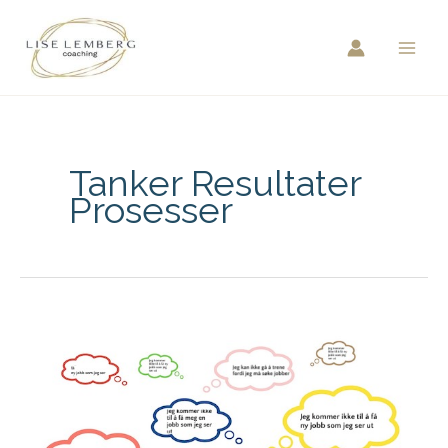
Hopp
rett
til
innholdet
Tanker Resultater
Prosesser