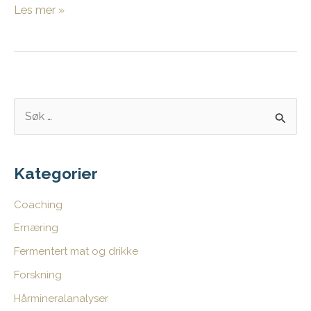
Tanke
Les mer »
loops
S
ø
k
e
Kategorier
t
Coaching
t
Ernæring
e
Fermentert mat og drikke
r
:
Forskning
Hårmineralanalyser