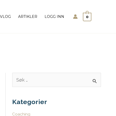
Søk
VLOG
ARTIKLER
LOGG INN
0
S
ø
k
e
Kategorier
t
Coaching
t