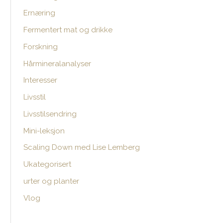
Ernæring
e
r
Fermentert mat og drikke
:
Forskning
Hårmineralanalyser
Interesser
Livsstil
Livsstilsendring
Mini-leksjon
Scaling Down med Lise Lemberg
Ukategorisert
urter og planter
Vlog