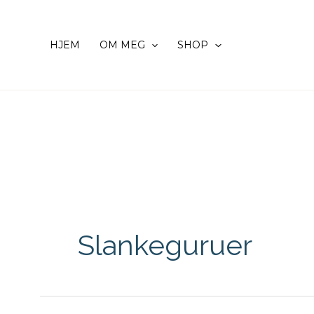
Hopp
rett
HJEM
OM MEG
SHOP
til
innholdet
Slankeguruer