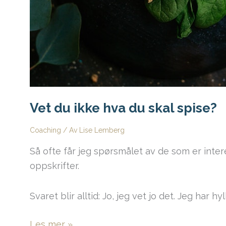
Vet du ikke hva du skal spise?
Coaching
/ Av
Lise Lemberg
Så ofte får jeg spørsmålet av de som er inte
oppskrifter.
Svaret blir alltid: Jo, jeg vet jo det. Jeg har 
Vet
Les mer »