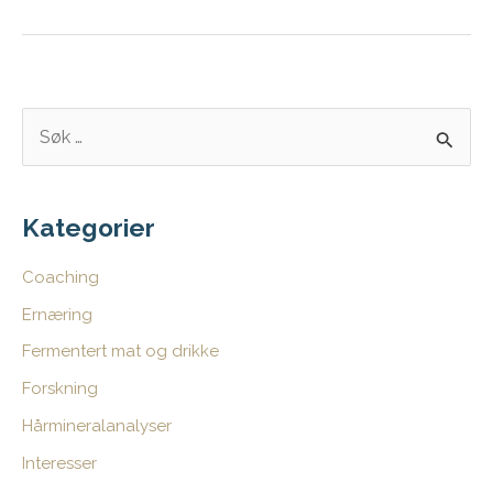
hva
kommer
det
av?
S
ø
k
e
Kategorier
t
Coaching
t
Ernæring
e
Fermentert mat og drikke
r
:
Forskning
Hårmineralanalyser
Interesser