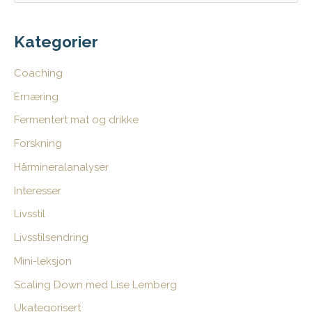
k
e
Kategorier
t
Coaching
t
Ernæring
e
Fermentert mat og drikke
r
:
Forskning
Hårmineralanalyser
Interesser
Livsstil
Livsstilsendring
Mini-leksjon
Scaling Down med Lise Lemberg
Ukategorisert