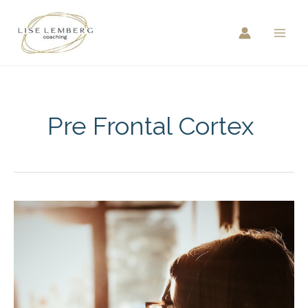
Hopp
rett
til
innholdet
Pre Frontal Cortex