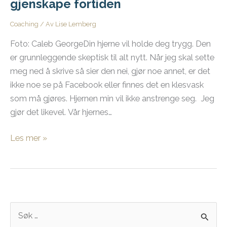
gjenskape fortiden
Coaching
/ Av
Lise Lemberg
Foto: Caleb GeorgeDin hjerne vil holde deg trygg. Den
er grunnleggende skeptisk til alt nytt. Når jeg skal sette
meg ned å skrive så sier den nei, gjør noe annet, er det
ikke noe se på Facebook eller finnes det en klesvask
som må gjøres. Hjernen min vil ikke anstrenge seg. Jeg
gjør det likevel. Vår hjernes…
Din
Les mer »
primitive
hjerne
vil
bare
gjenskape
S
fortiden
ø