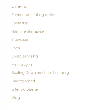
Ernæring
e
r
Fermentert mat og drikke
:
Forskning
Hårmineralanalyser
Interesser
Livsstil
Livsstilsendring
Mini-leksjon
Scaling Down med Lise Lemberg
Ukategorisert
urter og planter
Vlog