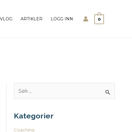
Søk
VLOG
ARTIKLER
LOGG INN
0
S
ø
k
e
Kategorier
t
Coaching
t