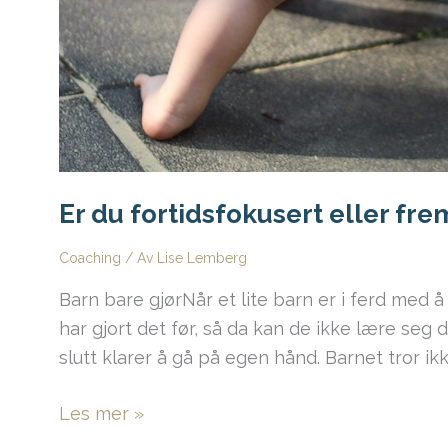
Er du fortidsfokusert eller fre
Coaching
/ Av
Lise Lemberg
Barn bare gjørNår et lite barn er i ferd med å
har gjort det før, så da kan de ikke lære seg det
slutt klarer å gå på egen hånd. Barnet tror ik
Er
Les mer »
du