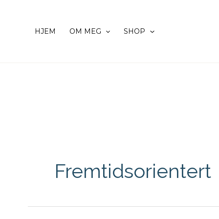
Hopp
rett
HJEM
OM MEG
SHOP
til
innholdet
Fremtidsorientert