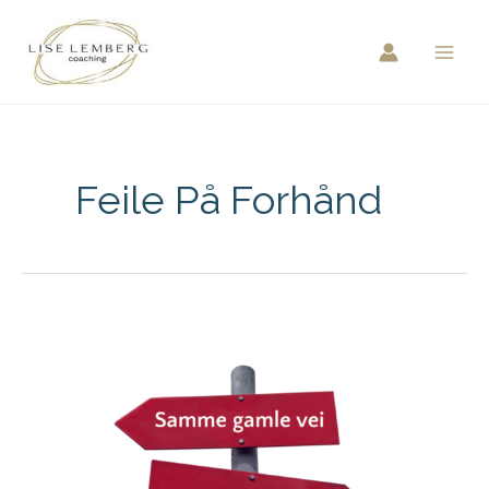
Hopp
rett
til
innholdet
Feile På Forhånd