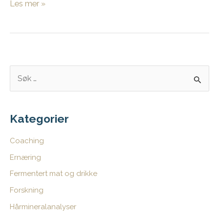
Redd
Les mer »
for
å
lykkes
–
heller
S
feile
ø
på
k
forhånd
e
Kategorier
t
Coaching
t
Ernæring
e
Fermentert mat og drikke
r
:
Forskning
Hårmineralanalyser