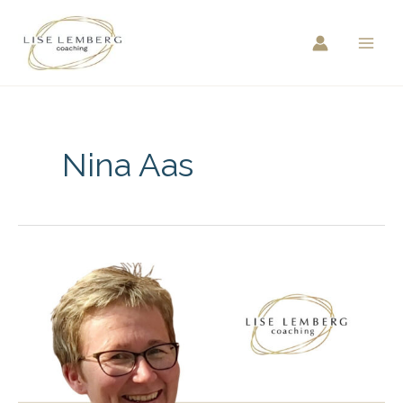
Hopp
rett
til
innholdet
Nina Aas