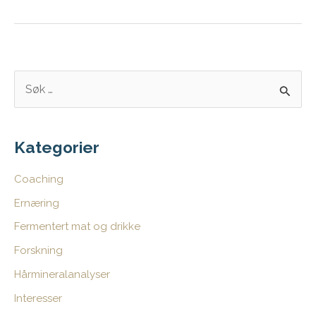
valgte
ny
livsstil
da
S
hun
ø
kom
k
i
e
Kategorier
overgangsalderen
t
Coaching
t
Ernæring
e
Fermentert mat og drikke
r
:
Forskning
Hårmineralanalyser
Interesser