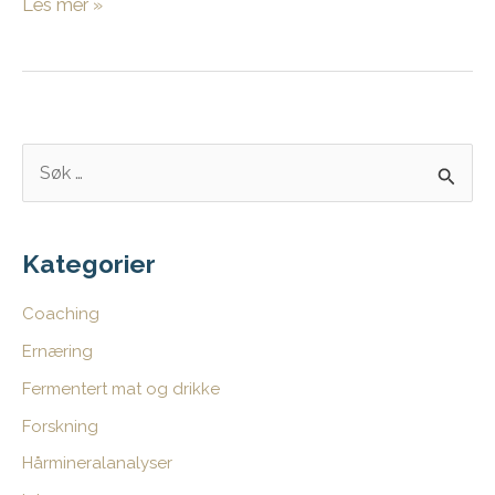
Detox
Les mer »
S
ø
k
e
Kategorier
t
Coaching
t
Ernæring
e
Fermentert mat og drikke
r
:
Forskning
Hårmineralanalyser