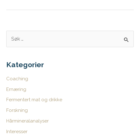
det
du
lover?
S
ø
k
e
Kategorier
t
Coaching
t
Ernæring
e
Fermentert mat og drikke
r
:
Forskning
Hårmineralanalyser
Interesser