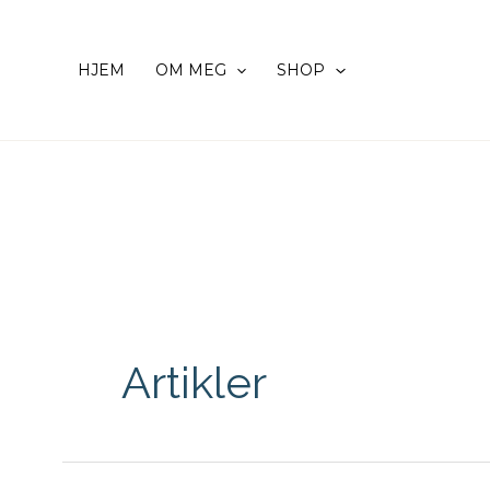
Hopp
rett
HJEM
OM MEG
SHOP
til
innholdet
Artikler