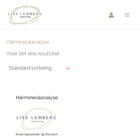
Hopp
rett
til
innholdet
Hårmineralanalyse
Viser det ene resultatet