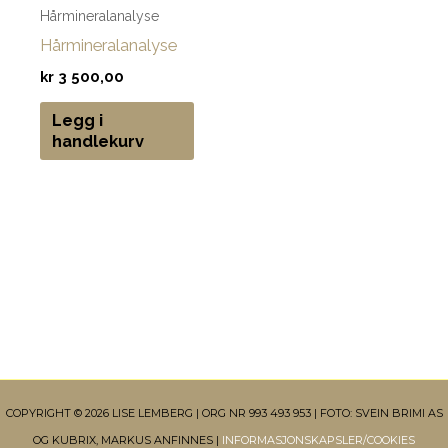
Hårmineralanalyse
Hårmineralanalyse
kr
3 500,00
Legg i
handlekurv
COPYRIGHT © 2026 LISE LEMBERG | ORG NR 993 493 953 | FOTO: SVEIN BRIMI AS
OG KUBRIX, MARKUS ANFINNES |
INFORMASJONSKAPSLER/COOKIES